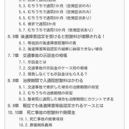
むちうちで通院1か月（自覚症状のみ）
むちうちで通院6か月（自覚症状のみ）
むちうちで通院6か月（他覚症状あり）
骨折で通院8か月
むちうちで通院10か月（他覚症状あり）
6章 後遺障害認定を受けると慰謝料が増額される！
等級別の後遺障害慰謝料の表
後遺障害等級認定の結果に納得できない場合
7章 交通事故の示談金の相場
示談金とは
交通事故の示談金のケース別の相場
怪我しなくても示談金はもらえる？
8章 治療期間で入通院慰謝料はかわる
交通事故で骨折した場合の治療期間の目安
むちうちの治療期間の目安
整骨院に通院した場合も治療期間にカウントできる
9章 軽症でも後遺障害等級認定されるケースとは
10章 死亡事故の慰謝料や賠償金
死亡事故の賠償項目
葬儀関係費用