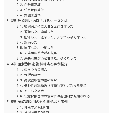
自賠責基準
任意保険基準
弁護士基準
3章 慰謝料が増額されるケースとは
被害者が特に大きな苦痛を伴った
退職した、廃業した
留年した、退学した、入学できなくなった
離婚した
流産した、中絶した
加害者の態度が不誠実
逸失利益が否定された、低くなった
4章 症状別の慰謝料相場と事例紹介
むちうちの場合
骨折の場合
高次脳機能障害の場合
遷延性意識障害（植物状態）となった場合
死亡した場合
任意保険基準の場合には慰謝料が減額される
5章 通院期間別の慰謝料相場と事例
打撲で通院1週間
捻挫で通院2週間