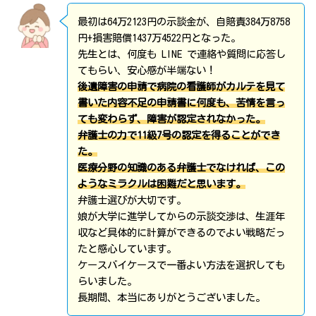
最初は64万2123円の示談金が、自賠責384万8758
円+損害賠償1437万4522円となった。
先生とは、何度も LINE で連絡や質問に応答し
てもらい、安心感が半端ない！
後遺障害の申請で病院の看護師がカルテを見て
書いた内容不足の申請書に何度も、苦情を言っ
ても変わらず、障害が認定されなかった。
弁護士の力で11級7号の認定を得ることができ
た。
医療分野の知識のある弁護士でなければ、この
ようなミラクルは困難だと思います。
弁護士選びが大切です。
娘が大学に進学してからの示談交渉は、生涯年
収など具体的に計算ができるのでよい戦略だっ
たと感心しています。
ケースバイケースで一番よい方法を選択しても
らいました。
長期間、本当にありがとうございました。