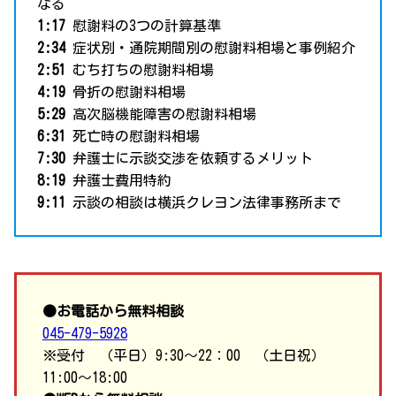
なる
1:17
慰謝料の3つの計算基準
2:34
症状別・通院期間別の慰謝料相場と事例紹介
2:51
むち打ちの慰謝料相場
4:19
骨折の慰謝料相場
5:29
高次脳機能障害の慰謝料相場
6:31
死亡時の慰謝料相場
7:30
弁護士に示談交渉を依頼するメリット
8:19
弁護士費用特約
9:11
示談の相談は横浜クレヨン法律事務所まで
●お電話から無料相談
045-479-5928
※受付 （平日）9:30～22：00 （土日祝）
11:00～18:00