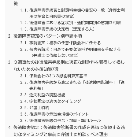
識
後遺障害等級表と慰謝料金額の目安の一覧（弁護士利
用の場合と自賠責の場合）
後遺障害における症状別・通院期間別の慰謝料相場
後遺障害等級の決定者（認定する人）
後遺障害認定のパターン別申請手順
事前認定：相手の任意保険会社に任せる
被害者請求：自身で必要な資料や明細書を手配する
（弁護士に依頼しない場合）
交通事故の後遺障害等級別に適正な慰謝料を獲得して損し
ないための必須知識7選
保険会社の3つの慰謝料算定基準
後遺障害等級から算定される「後遺障害慰謝料」「逸
失利益」
逸失利益の調整機能
症状固定の適切なタイミング
弁護士特約
後遺障害の示談金増額のポイント
後遺障害等級の併合・加重・準用ルール
後遺障害認定：後遺障害診断書の作成を医師に依頼する適
切なタイミングと事前に弁護士に相談すべき理由